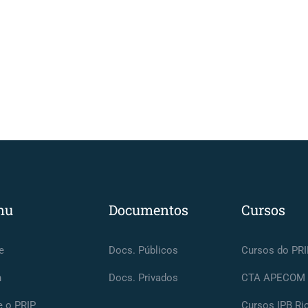
nu
Documentos
Cursos
e
Docs. Públicos
Cursos do PRI
n
Docs. Privados
CTA APECOM
e o PRIP
Cursos IPB Ri