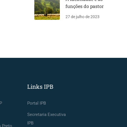
funções do pastor
27 de julho de 2023
Links IPB
P
Portal IPB
Secretaria Executiva
IPB
o Preto