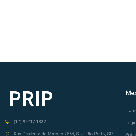
Me
Hom
(17) 99717-1882
Logi
Rua Prudente de Moraes 2664, S. J. Rio Preto, SP
Sobr